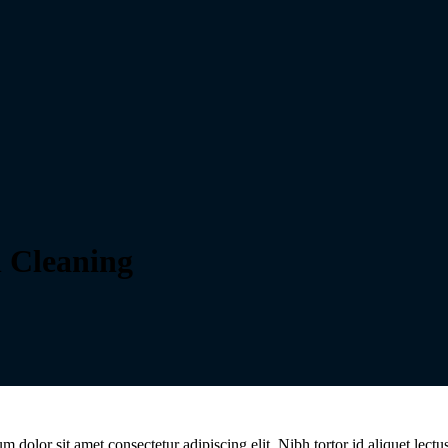
 Cleaning
dolor sit amet consectetur adipiscing elit. Nibh tortor id aliquet lectu