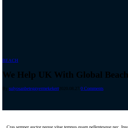
BEACH
We Help UK With Global Beach
By
sulyosanbeteggyermekekert
2020.08.27.
0 Comments
C
ras semper auctor neque vitae tempus quam pellentesque nec. Ipsum 