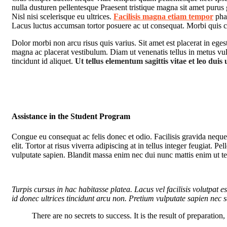
nulla dusturen pellentesque Praesent tristique magna sit amet purus
Nisl nisi scelerisque eu ultrices.
Facilisis magna etiam tempor
phar
Lacus luctus accumsan tortor posuere ac ut consequat. Morbi quis 
Dolor morbi non arcu risus quis varius. Sit amet est placerat in ege
magna ac placerat vestibulum. Diam ut venenatis tellus in metus vulp
tincidunt id aliquet.
Ut tellus elementum sagittis vitae et leo duis 
Assistance in the Student Program
Congue eu consequat ac felis donec et odio. Facilisis gravida neque
elit. Tortor at risus viverra adipiscing at in tellus integer feugiat.
vulputate sapien. Blandit massa enim nec dui nunc mattis enim ut te
Turpis cursus in hac habitasse platea. Lacus vel facilisis volutpat es
id donec ultrices tincidunt arcu non. Pretium vulputate sapien nec sa
There are no secrets to success. It is the result of preparation