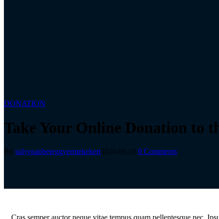
DONATION
Take Your Online Donation to t
By
sulyosanbeteggyermekekert
2020.09.10.
0 Comments
C
ras semper auctor neque vitae tempus quam pellentesque nec. Ipsum 