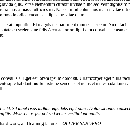
 gravida quis. Vitae elementum curabitur vitae nunc sed velit dignissim
etra massa massa ultricies mi. Nascetur ridiculus mus mauris vitae ultric
commodo odio aenean se adipiscing vitae diam.
stas erat imperdiet. Et magnis dis parturient montes nascetur. Amet faci
utate eu scelerisque felis.Arcu ac tortor dignissim convallis aenean et. 
ut.
 convallis a. Eget est lorem ipsum dolor sit. Ullamcorper eget nulla fa
 Pellentesque habitant morbi tristique senectus et netus et malesuada fames
llus.
t velit. Sit amet risus nullam eget felis eget nunc. Dolor sit amet consect
gittis. Molestie ac feugiat sed lectus vestibulum mattis.
, hard work, and learning failure.
– OLIVER SANDERO