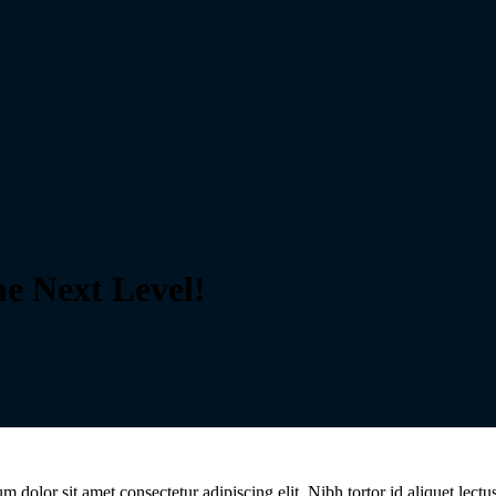
he Next Level!
dolor sit amet consectetur adipiscing elit. Nibh tortor id aliquet lectu