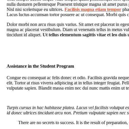
nulla dusturen pellentesque Praesent tristique magna sit amet purus
Nisl nisi scelerisque eu ultrices.
Facilisis magna etiam tempor
phar
Lacus luctus accumsan tortor posuere ac ut consequat. Morbi quis 
Dolor morbi non arcu risus quis varius. Sit amet est placerat in ege
magna ac placerat vestibulum. Diam ut venenatis tellus in metus vulp
tincidunt id aliquet.
Ut tellus elementum sagittis vitae et leo duis 
Assistance in the Student Program
Congue eu consequat ac felis donec et odio. Facilisis gravida neque
elit. Tortor at risus viverra adipiscing at in tellus integer feugiat.
vulputate sapien. Blandit massa enim nec dui nunc mattis enim ut te
Turpis cursus in hac habitasse platea. Lacus vel facilisis volutpat es
id donec ultrices tincidunt arcu non. Pretium vulputate sapien nec sa
There are no secrets to success. It is the result of preparation