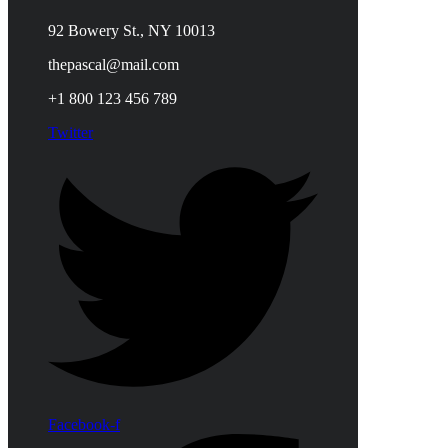
92 Bowery St., NY 10013
thepascal@mail.com
+1 800 123 456 789
Twitter
Facebook-f