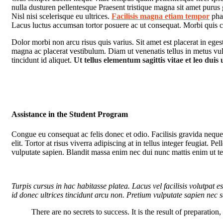
nulla dusturen pellentesque Praesent tristique magna sit amet purus
Nisl nisi scelerisque eu ultrices.
Facilisis magna etiam tempor
phar
Lacus luctus accumsan tortor posuere ac ut consequat. Morbi quis 
Dolor morbi non arcu risus quis varius. Sit amet est placerat in ege
magna ac placerat vestibulum. Diam ut venenatis tellus in metus vulp
tincidunt id aliquet.
Ut tellus elementum sagittis vitae et leo duis 
Assistance in the Student Program
Congue eu consequat ac felis donec et odio. Facilisis gravida neque
elit. Tortor at risus viverra adipiscing at in tellus integer feugiat.
vulputate sapien. Blandit massa enim nec dui nunc mattis enim ut te
Turpis cursus in hac habitasse platea. Lacus vel facilisis volutpat es
id donec ultrices tincidunt arcu non. Pretium vulputate sapien nec sa
There are no secrets to success. It is the result of preparation