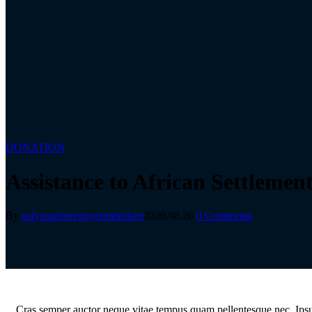
DONATION
Assistance to African Settlemen
By
sulyosanbeteggyermekekert
2020.08.26.
0 Comments
C
ras semper auctor neque vitae tempus quam pellentesque nec. Ipsum 