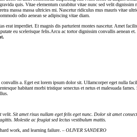
 gravida quis. Vitae elementum curabitur vitae nunc sed velit dignissim
etra massa massa ultricies mi. Nascetur ridiculus mus mauris vitae ultric
commodo odio aenean se adipiscing vitae diam.
stas erat imperdiet. Et magnis dis parturient montes nascetur. Amet faci
utate eu scelerisque felis.Arcu ac tortor dignissim convallis aenean et. 
ut.
 convallis a. Eget est lorem ipsum dolor sit. Ullamcorper eget nulla fa
 Pellentesque habitant morbi tristique senectus et netus et malesuada fames
llus.
t velit. Sit amet risus nullam eget felis eget nunc. Dolor sit amet consect
gittis. Molestie ac feugiat sed lectus vestibulum mattis.
, hard work, and learning failure.
– OLIVER SANDERO