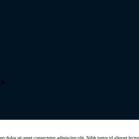
ts
dolor sit amet consectetur adipiscing elit. Nibh tortor id aliquet lectu