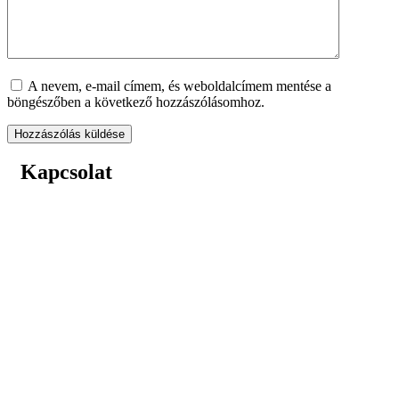
A nevem, e-mail címem, és weboldalcímem mentése a
böngészőben a következő hozzászólásomhoz.
Kapcsolat
A Súlyosan Beteg Gyermekek Ellátásáért Alapítvány
1131 Budapest, Madarász Viktor utca 22-24.
Levelezési cím:
1083 Budapest, Bókay János utca 53.
E-mail: kapcsolat@sulyosanbeteggyermekekert.hu
Telefon: 0620 663 2777
Adószám: 18178838-1-41