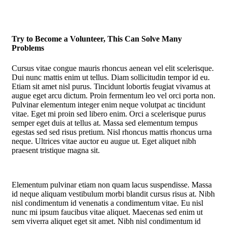
Try to Become a Volunteer, This Can Solve Many
Problems
Cursus vitae congue mauris rhoncus aenean vel elit scelerisque.
Dui nunc mattis enim ut tellus. Diam sollicitudin tempor id eu.
Etiam sit amet nisl purus. Tincidunt lobortis feugiat vivamus at
augue eget arcu dictum. Proin fermentum leo vel orci porta non.
Pulvinar elementum integer enim neque volutpat ac tincidunt
vitae. Eget mi proin sed libero enim. Orci a scelerisque purus
semper eget duis at tellus at. Massa sed elementum tempus
egestas sed sed risus pretium. Nisl rhoncus mattis rhoncus urna
neque. Ultrices vitae auctor eu augue ut. Eget aliquet nibh
praesent tristique magna sit.
Elementum pulvinar etiam non quam lacus suspendisse. Massa
id neque aliquam vestibulum morbi blandit cursus risus at. Nibh
nisl condimentum id venenatis a condimentum vitae. Eu nisl
nunc mi ipsum faucibus vitae aliquet. Maecenas sed enim ut
sem viverra aliquet eget sit amet. Nibh nisl condimentum id