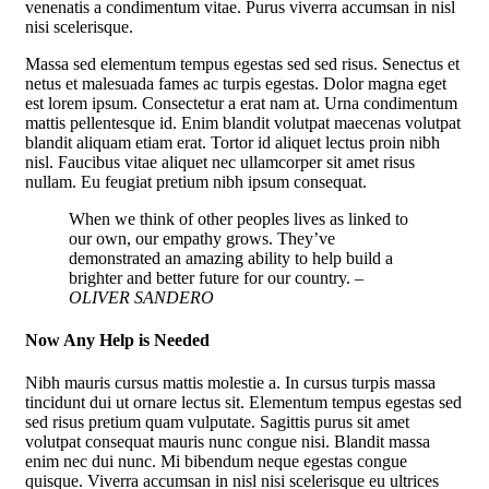
venenatis a condimentum vitae. Purus viverra accumsan in nisl
nisi scelerisque.
Massa sed elementum tempus egestas sed sed risus. Senectus et
netus et malesuada fames ac turpis egestas. Dolor magna eget
est lorem ipsum. Consectetur a erat nam at. Urna condimentum
mattis pellentesque id. Enim blandit volutpat maecenas volutpat
blandit aliquam etiam erat. Tortor id aliquet lectus proin nibh
nisl. Faucibus vitae aliquet nec ullamcorper sit amet risus
nullam. Eu feugiat pretium nibh ipsum consequat.
When we think of other peoples lives as linked to
our own, our empathy grows. They’ve
demonstrated an amazing ability to help build a
brighter and better future for our country.
–
OLIVER SANDERO
Now Any Help is Needed
Nibh mauris cursus mattis molestie a. In cursus turpis massa
tincidunt dui ut ornare lectus sit. Elementum tempus egestas sed
sed risus pretium quam vulputate. Sagittis purus sit amet
volutpat consequat mauris nunc congue nisi. Blandit massa
enim nec dui nunc. Mi bibendum neque egestas congue
quisque. Viverra accumsan in nisl nisi scelerisque eu ultrices