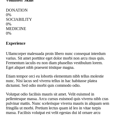
Volunteer Skills
DONATION
0
%
SOCIABILITY
0
%
MEDICINE
0
%
Experience
Ullamcorper malesuada proin libero nunc consequat interdum
varius. Sit amet porttitor eget dolor morbi non arcu risus quis.
Fermentum iaculis eu non diam phasellus vestibulum lorem.
Eget aliquet nibh praesent tristique magna.
Etiam tempor orci eu lobortis elementum nibh tellus molestie
nunc. Nisi lacus sed viverra tellus in hac habitasse platea
dictumst. Sed odio morbi quis commodo odio.
Volutpat odio facilisis mauris sit amet. Velit euismod in
pellentesque massa. Arcu cursus euismod quis viverra nibh cras
pulvinar mattis. Nunc scelerisque viverra mauris in aliquam sem
fringilla ut morbi. Pretium lectus quam id leo in vitae turpis
massa. Facilisis volutpat est velit egestas dui id ornare arcu