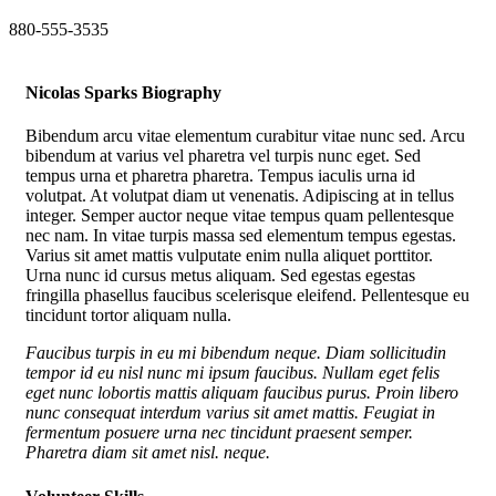
880-555-3535
Nicolas Sparks Biography
Bibendum arcu vitae elementum curabitur vitae nunc sed. Arcu
bibendum at varius vel pharetra vel turpis nunc eget. Sed
tempus urna et pharetra pharetra. Tempus iaculis urna id
volutpat. At volutpat diam ut venenatis. Adipiscing at in tellus
integer. Semper auctor neque vitae tempus quam pellentesque
nec nam. In vitae turpis massa sed elementum tempus egestas.
Varius sit amet mattis vulputate enim nulla aliquet porttitor.
Urna nunc id cursus metus aliquam. Sed egestas egestas
fringilla phasellus faucibus scelerisque eleifend. Pellentesque eu
tincidunt tortor aliquam nulla.
Faucibus turpis in eu mi bibendum neque. Diam sollicitudin
tempor id eu nisl nunc mi ipsum faucibus. Nullam eget felis
eget nunc lobortis mattis aliquam faucibus purus. Proin libero
nunc consequat interdum varius sit amet mattis. Feugiat in
fermentum posuere urna nec tincidunt praesent semper.
Pharetra diam sit amet nisl. neque.