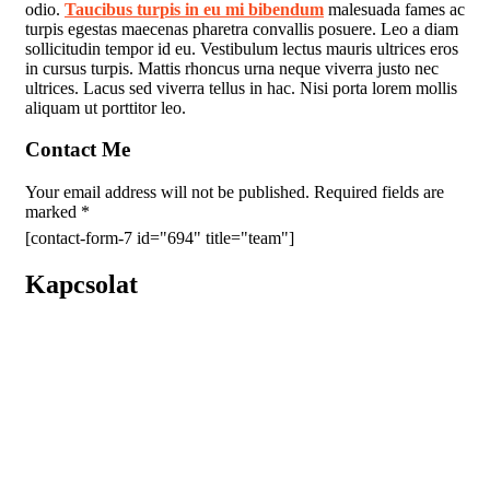
odio.
Taucibus turpis in eu mi bibendum
malesuada fames ac
turpis egestas maecenas pharetra convallis posuere. Leo a diam
sollicitudin tempor id eu. Vestibulum lectus mauris ultrices eros
in cursus turpis. Mattis rhoncus urna neque viverra justo nec
ultrices. Lacus sed viverra tellus in hac. Nisi porta lorem mollis
aliquam ut porttitor leo.
Contact Me
Your email address will not be published. Required fields are
marked *
[contact-form-7 id="694" title="team"]
Kapcsolat
A Súlyosan Beteg Gyermekek Ellátásáért Alapítvány
1131 Budapest, Madarász Viktor utca 22-24.
Levelezési cím:
1083 Budapest, Bókay János utca 53.
E-mail: kapcsolat@sulyosanbeteggyermekekert.hu