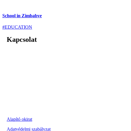
School in Zimbabve
#EDUCATION
Kapcsolat
A Súlyosan Beteg Gyermekek Ellátásáért Alapítvány
1131 Budapest, Madarász Viktor utca 22-24.
Levelezési cím:
1083 Budapest, Bókay János utca 53.
E-mail: kapcsolat@sulyosanbeteggyermekekert.hu
Telefon: 0620 663 2777
Adószám: 18178838-1-41
Alapító okirat
Adatvédelmi szabályzat