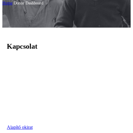
Home
Donor Dashboard
Kapcsolat
A Súlyosan Beteg Gyermekek Ellátásáért Alapítvány
1131 Budapest, Madarász Viktor utca 22-24.
Levelezési cím:
1083 Budapest, Bókay János utca 53.
E-mail: kapcsolat@sulyosanbeteggyermekekert.hu
Telefon: 0620 663 2777
Adószám: 18178838-1-41
Alapító okirat